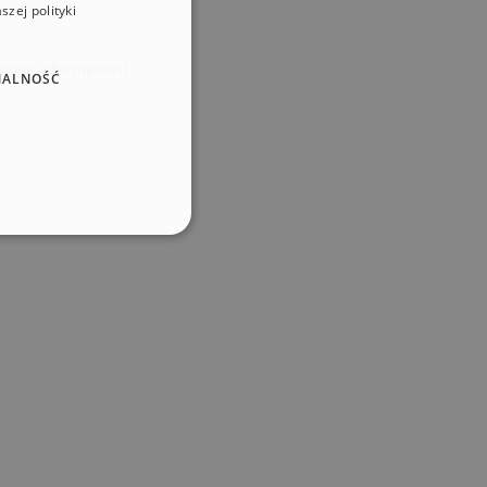
zej polityki
 more information)
.
NALNOŚĆ