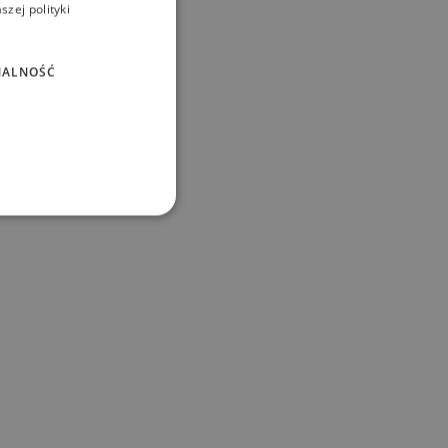
zej polityki
 more information)
.
NALNOŚĆ