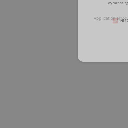
wyrażasz zg
Application error
NIE