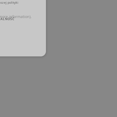
zej polityki
 more information)
.
NALNOŚĆ